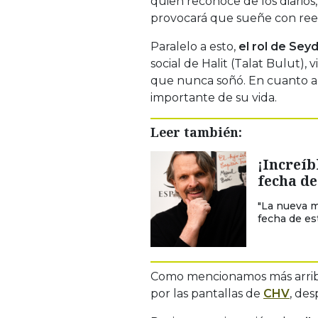
quien reconoce de los diarios, 
provocará que sueñe con ree
Paralelo a esto,
el rol de Seyd
social de Halit (Talat Bulut)
que nunca soñó. En cuanto a Y
importante de su vida.
Leer también:
¡Increíb
fecha d
"La nueva m
fecha de est
Como mencionamos más arriba,
por las pantallas de
CHV
, des