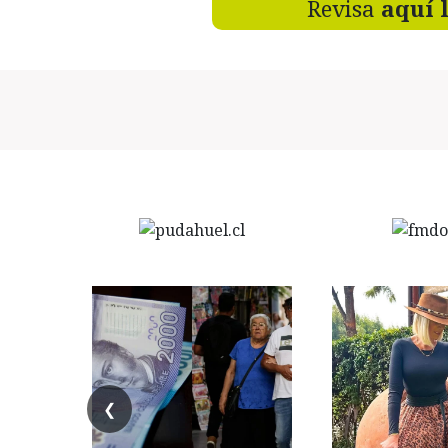
Revisa
aquí 
❮