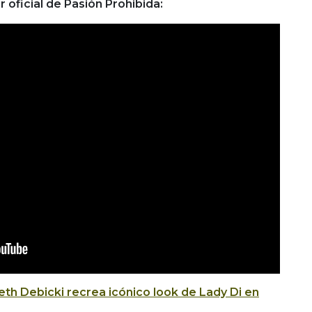
er oficial de Pasión Prohibida:
beth Debicki recrea icónico look de Lady Di en