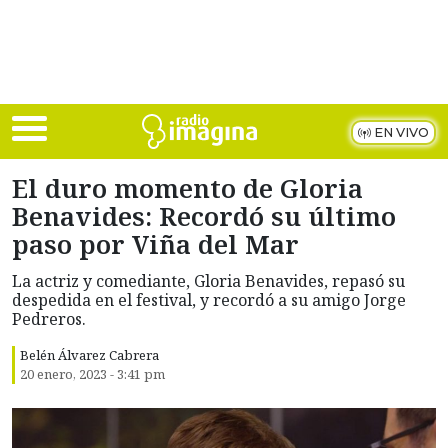
Skip to main content
EN VIVO
El duro momento de Gloria
Benavides: Recordó su último
paso por Viña del Mar
La actriz y comediante, Gloria Benavides, repasó su
despedida en el festival, y recordó a su amigo Jorge
Pedreros.
Belén Álvarez Cabrera
20 enero, 2023 - 3:41 pm