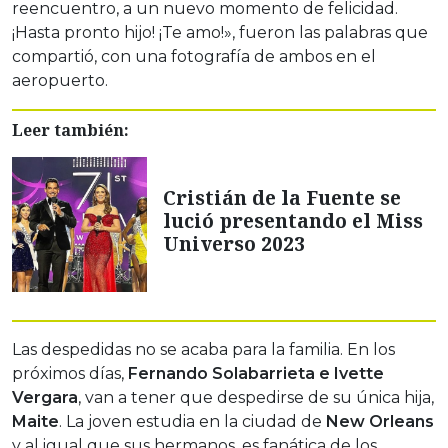
reencuentro, a un nuevo momento de felicidad.
¡Hasta pronto hijo! ¡Te amo!», fueron las palabras que
compartió, con una fotografía de ambos en el
aeropuerto.
Leer también:
Cristián de la Fuente se
lució presentando el Miss
Universo 2023
Las despedidas no se acaba para la familia. En los
próximos días,
Fernando Solabarrieta e Ivette
Vergara
, van a tener que despedirse de su única hija,
Maite
. La joven estudia en la ciudad de
New Orleans
y al igual que sus hermanos, es fanática de los