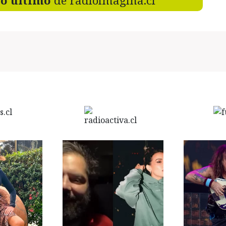
lo último
de radioimagina.cl