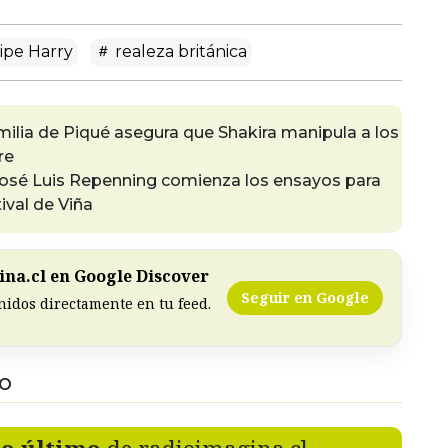
ipe Harry
realeza británica
milia de Piqué asegura que Shakira manipula a los
re
José Luis Repenning comienza los ensayos para
tival de Viña
na.cl en Google Discover
Seguir en Google
nidos directamente en tu feed.
DO