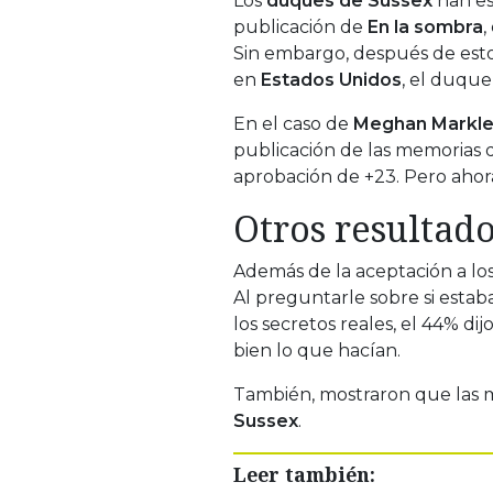
Los
duques de Sussex
han es
publicación de
En la sombra
,
Sin embargo, después de esto
en
Estados Unidos
, el duqu
En el caso de
Meghan Markl
publicación de las memorias 
aprobación de +23. Pero ahor
Otros resultad
Además de la aceptación a lo
Al preguntarle sobre si est
los secretos reales, el 44% d
bien lo que hacían.
También, mostraron que las m
Sussex
.
Leer también: