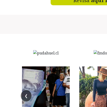
Revisa
aquí 
❮