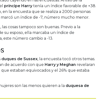
tado cayendo en las encuestas. Antes de la
 el
príncipe Harry
tenía un índice favorable de +38.
, en la encuesta que se realiza a 2000 personas
e marcó un índice de -7, número mucho menor.
e
, las cosas tampoco son buenas. Previo a la
de su esposo, ella marcaba un índice de
a, este número cambio a -13.
os
s
duques de Sussex
, la encuesta tocó otros temas.
aban de acuerdo con que
Harry y Meghan
revelaran
ijo que estaban equivocados y el 26% que estaba
ujeres son las menos quieren a la
duquesa de