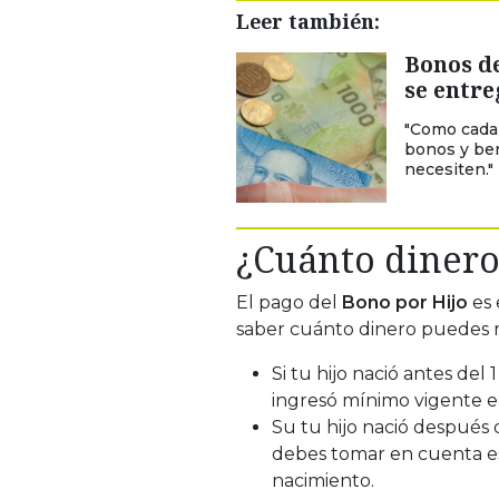
Leer también:
Bonos de
se entre
"Como cada 
bonos y ben
necesiten."
¿Cuánto dinero
El pago del
Bono por Hijo
es 
saber cuánto dinero puedes re
Si tu hijo nació antes del 
ingresó mínimo vigente en 
Su tu hijo nació después 
debes tomar en cuenta es
nacimiento.