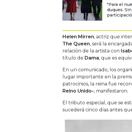
"Para el nu
duques. Sin
participació
Helen Mirren
, actriz que inte
The Queen
, será la encargad
relación de la artista con
Isabe
título de
Dama
, que es equi
En un comunicado, los organ
lugar importante en la premia
patrocinios, la reina fue recon
Reino Unido
«, manifestaron.
El tributo especial, que se e
sucederá cinco días antes qu