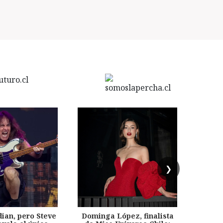
❯
dian, pero Steve
Dominga López, finalista
Desp