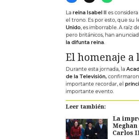
La
reina Isabel II
es consider
el trono. Es por esto, que su
Unido
, es imborrable. A raíz d
pero británicos, han anunci
la difunta reina
.
El homenaje a l
Durante esta jornada, la
Acad
de la Televisión,
confirmaron 
importante recordar, el
prínc
importante evento.
Leer también:
La impr
Meghan n
Carlos I