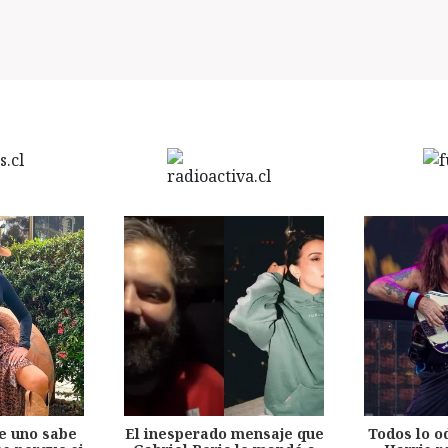
e uno sabe
El inesperado mensaje que
Todos lo o