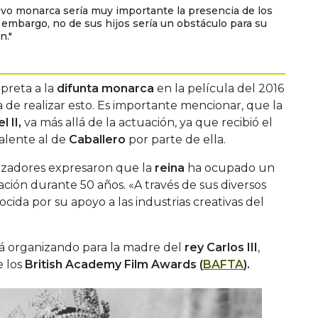
evo monarca sería muy importante la presencia de los
 embargo, no de sus hijos sería un obstáculo para su
n."
rpreta a la
difunta monarca
en la película del 2016
a de realizar esto. Es importante mencionar, que la
l II,
va más allá de la actuación, ya que recibió el
valente al de
Caballero
por parte de ella.
izadores expresaron que la
reina
ha ocupado un
ción durante 50 años. «A través de sus diversos
ocida por su apoyo a las industrias creativas del
stá organizando para la madre del
rey Carlos III
,
e los
British Academy Film Awards (
BAFTA
).