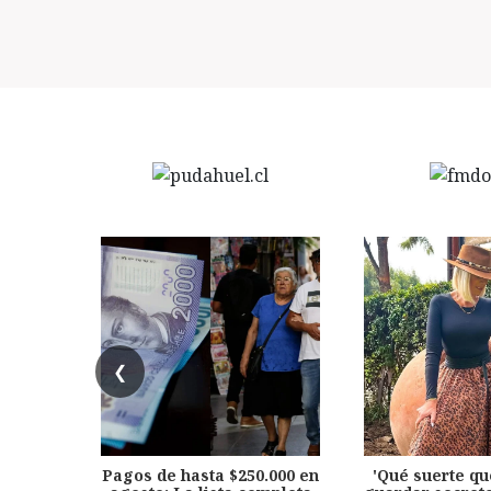
❮
Pagos de hasta $250.000 en
'Qué suerte qu