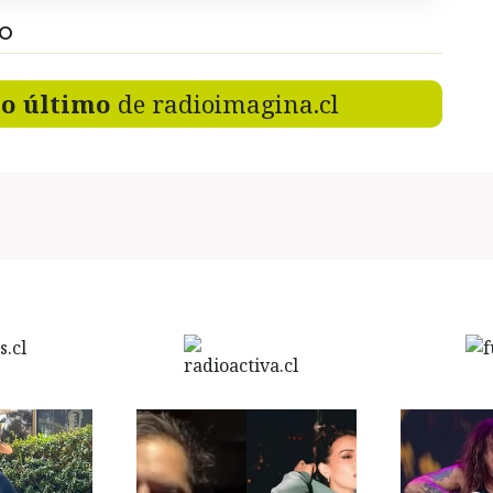
DO
lo último
de radioimagina.cl