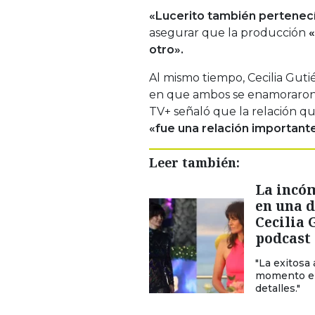
«Lucerito también pertenecí
asegurar que la producción
«
otro».
Al mismo tiempo, Cecilia Gut
en que ambos se enamoraron.
TV+ señaló que la relación q
«fue una relación important
Leer también:
La incó
en una d
Cecilia 
podcast
"La exitosa
momento en 
detalles."