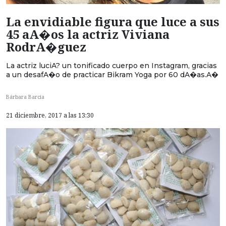
La envidiable figura que luce a sus
45 aA�os la actriz Viviana
RodrA�guez
La actriz luciA? un tonificado cuerpo en Instagram, gracias
a un desafA�o de practicar Bikram Yoga por 60 dA�as.A�
Bárbara Barcia
21 diciembre, 2017 a las 13:30