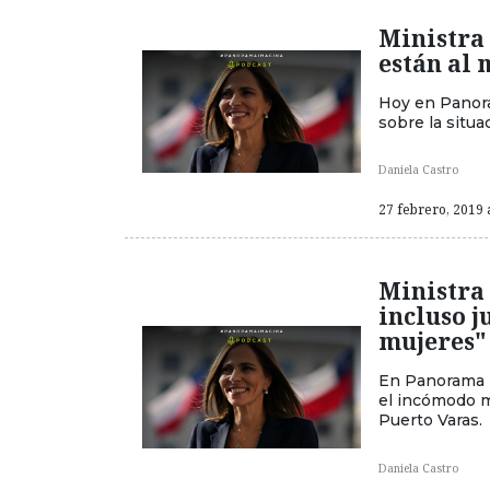
Ministra 
están al 
Hoy en Panora
sobre la situa
Daniela Castro
27 febrero, 2019 
Ministra 
incluso j
mujeres"
En Panorama I
el incómodo m
Puerto Varas.
Daniela Castro