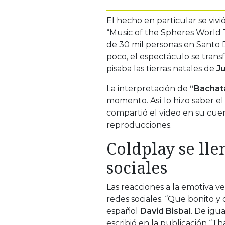
El hecho en particular se vivi
“Music of the Spheres World 
de 30 mil personas en Santo
poco, el espectáculo se tran
pisaba las tierras natales de
Ju
La interpretación de
“Bachat
momento. Así lo hizo saber e
compartió el video en su cu
reproducciones.
Coldplay se lle
sociales
Las reacciones a la emotiva v
redes sociales. “Que bonito y 
español
David Bisbal
. De igu
escribió en la publicación “Th