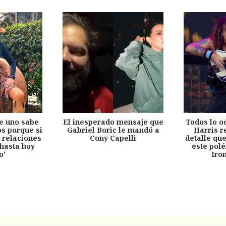
e uno sabe
El inesperado mensaje que
Todos lo o
s porque si
Gabriel Boric le mandó a
Harris r
 relaciones
Cony Capelli
detalle qu
hasta hoy
este pol
o'
Iro