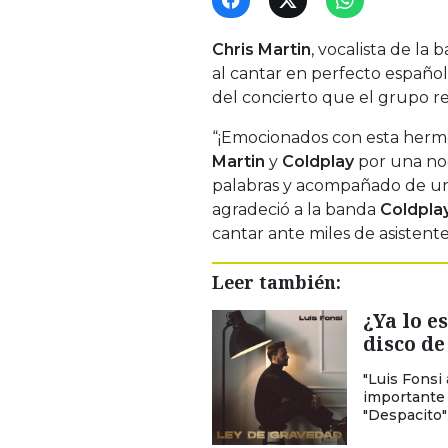
Chris Martin
, vocalista de la 
al cantar en perfecto españo
del concierto que el grupo r
“¡Emocionados con esta hermo
Martin
y
Coldplay
por una noc
palabras y acompañado de un 
agradeció a la banda
Coldpla
cantar ante miles de asistent
Leer también:
¿Ya lo e
disco de
"Luis Fonsi
importante 
"Despacito"