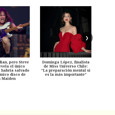
❯
dian, pero Steve
Dominga López, finalista
Desp
evela el único
de Miss Universo Chile:
años, 
e habría salvado
“La preparación mental sí
chil
émico disco de
es la más importante”
capítu
n Maiden