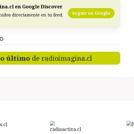
na.cl en Google Discover
Seguir en Google
nidos directamente en tu feed.
DO
lo último
de radioimagina.cl