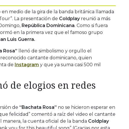
ó en medio de la gira de la banda británica llamada
Tour”. La presentación de
Coldplay
reunió a más
 Domingo,
República Dominicana
. Como si fuera
sformó en la primera vez que el famoso grupo
an Luis Guerra.
a Rosa”
llenó de simbolismo y orgullo el
l reconocido cantante dominicano, quien
enta de
Instagram
y que ya suma casi 500 mil
nó de elogios en redes
ersión de
“Bachata Rosa”
no se hicieron esperar en
que felicidad” comentó a raíz del video el cantante
al manera, la cuenta oficial de la banda
Coldplay
ank you for this beautiful song” (Gracias por esta