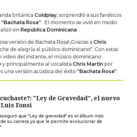
banda británica
Coldplay
, sorprendió a sus fanáticos
l
“Bachata Rosa”
. El momento se vivió en medio
ealizó en
República Dominicana
sa versión de Bachata Rosa! ¡Gracias a
Chris
he de alegría al público dominicano!”. Con estas
video del instante, el músico dominicano
y
y principalmente al vocalista
Chris Martin
por
es una versión acústica del éxito
“Bachata Rosa”
.
scuchaste?: "Ley de Gravedad", el nuevo
 Luis Fonsi
 aseguró que "Ley de gravedad" es el álbum más
de su carrera ya que le permite evolucionar de
"