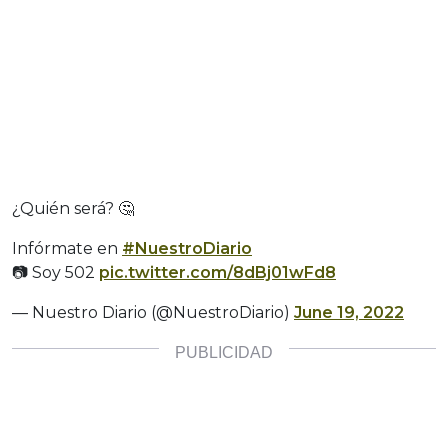
¿Quién será? 🤔
Infórmate en
#NuestroDiario
📷 Soy 502
pic.twitter.com/8dBj01wFd8
— Nuestro Diario (@NuestroDiario)
June 19, 2022