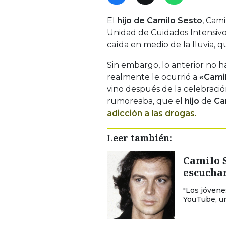
El
hijo de Camilo Sesto
, Cam
Unidad de Cuidados Intensivos
caída en medio de la lluvia, q
Sin embargo, lo anterior no 
realmente le ocurrió a
«Camil
vino después de la celebrac
rumoreaba, que el
hijo
de
Ca
adicción a las drogas.
Leer también:
Camilo S
escuchar
"Los jóvene
YouTube, un