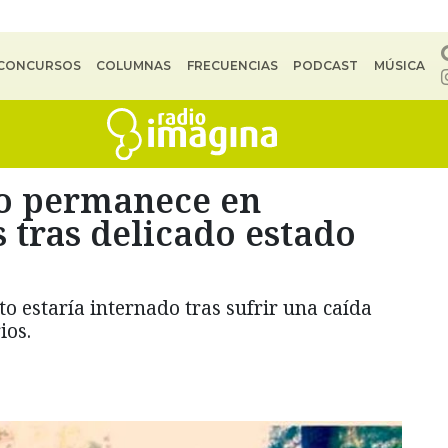
CONCURSOS
COLUMNAS
FRECUENCIAS
PODCAST
MÚSICA
to permanece en
 tras delicado estado
o estaría internado tras sufrir una caída
ios.