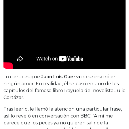
Lo cierto es que
Juan Luis Guerra
no se inspiró en
ningún amor. En realidad, él se basó en uno de los
capítulos del famoso libro Rayuela del novelista Julio
Cortázar.
Tras leerlo, le llamó la atención una particular frase,
así lo reveló en conversación con BBC. “A mí me
parece que los peces ya no quieren salir de la