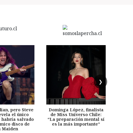
❯
dian, pero Steve
Dominga López, finalista
Desp
evela el único
de Miss Universo Chile:
años, 
e habría salvado
“La preparación mental sí
chil
émico disco de
es la más importante”
capítu
n Maiden