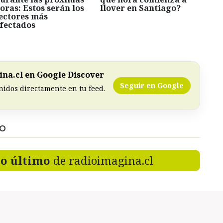
oras: Estos serán los
llover en Santiago?
ectores más
fectados
na.cl en Google Discover
Seguir en Google
nidos directamente en tu feed.
DO
lo último
de radioimagina.cl