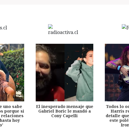
e uno sabe
El inesperado mensaje que
Todos lo o
s porque si
Gabriel Boric le mandó a
Harris r
 relaciones
Cony Capelli
detalle qu
hasta hoy
este pol
o'
Iro