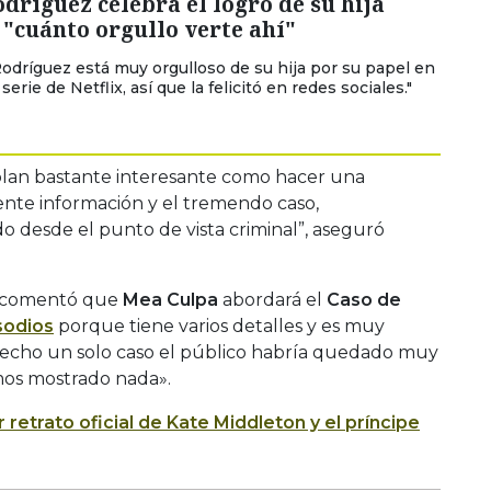
ríguez celebra el logro de su hija
 "cuánto orgullo verte ahí"
Rodríguez está muy orgulloso de su hija por su papel en
erie de Netflix, así que la felicitó en redes sociales."
lan bastante interesante como hacer una
ente información y el tremendo caso,
 desde el punto de vista criminal”, aseguró
or comentó que
Mea Culpa
abordará el
Caso de
sodios
porque tiene varios detalles y es muy
hecho un solo caso el público habría quedado muy
mos mostrado nada».
r retrato oficial de Kate Middleton y el príncipe