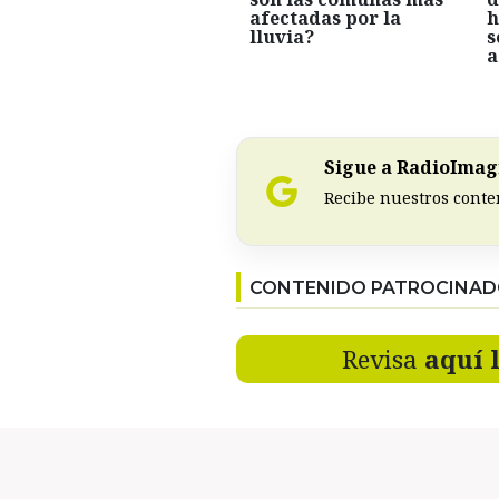
afectadas por la
h
lluvia?
s
a
Sigue a RadioImagi
Recibe nuestros conte
CONTENIDO PATROCINA
Revisa
aquí 