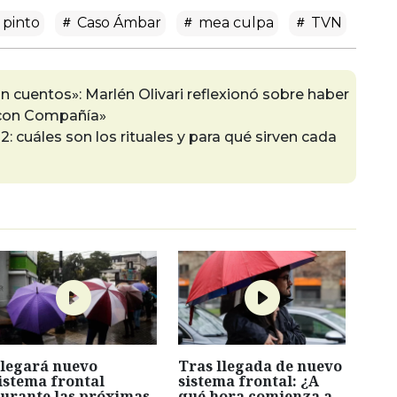
 pinto
Caso Ámbar
mea culpa
TVN
 cuentos»: Marlén Olivari reflexionó sobre haber
 con Compañía»
 cuáles son los rituales y para qué sirven cada
legará nuevo
Tras llegada de nuevo
istema frontal
sistema frontal: ¿A
urante las próximas
qué hora comienza a