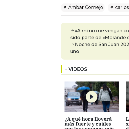
Ámbar Cornejo
carlos
«A mí no me vengan con
sido parte de «Morandé
Noche de San Juan 2022:
uno
+ VIDEOS
¿A qué hora lloverá
L
más fuerte y cuáles
s
son las comunas más
d