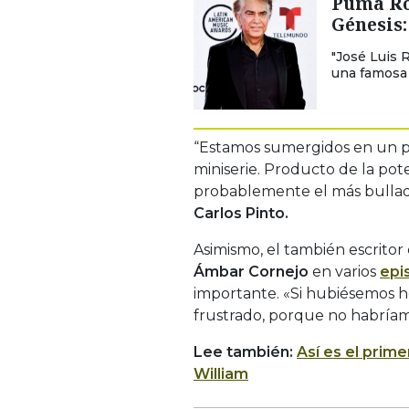
Puma Rod
Génesis:
"José Luis 
una famosa s
“Estamos sumergidos en un p
miniserie. Producto de la pot
probablemente el más bullado
Carlos Pinto.
Asimismo, el también escrit
Ámbar Cornejo
en varios
epi
importante. «Si hubiésemos 
frustrado, porque no habría
Lee también:
Así es el prime
William