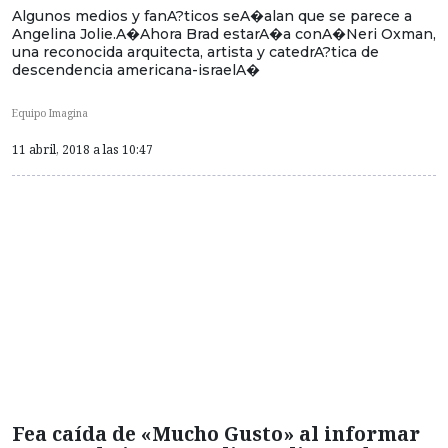
Algunos medios y fanA?ticos seA�alan que se parece a
Angelina Jolie.A�Ahora Brad estarA�a conA�Neri Oxman,
una reconocida arquitecta, artista y catedrA?tica de
descendencia americana-israelA�
Equipo Imagina
11 abril, 2018 a las 10:47
Fea caída de «Mucho Gusto» al informar