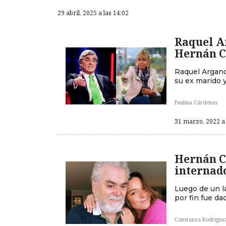
29 abril, 2025 a las 14:02
Raquel A
Hernán C
Raquel Argand
su ex marido 
Paulina Cárdenas
31 marzo, 2022 a 
Hernán Ca
internad
Luego de un l
por fin fue d
Constanza Rodrigue