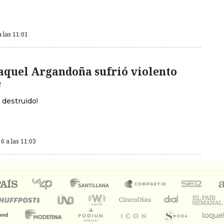
 las 11:01
Raquel Argandoña sufrió violento
e
 destruido!
6 a las 11:03