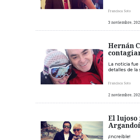
Francisca Soto
3 noviembre, 2021
Hernán C
contagiar
La noticia fu
detalles de la
Francisca Soto
2 noviembre, 2021
El lujoso
Argando
¡Increíble!