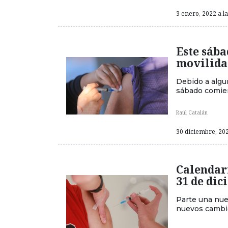
3 enero, 2022 a l
Este sába
movilida
Debido a algun
sábado comien
Raúl Catalán
30 diciembre, 202
Calendari
31 de di
Parte una nue
nuevos cambio