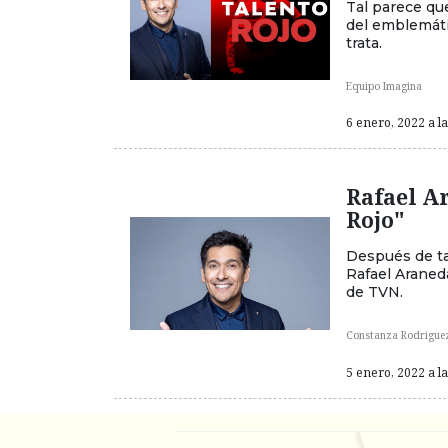
Tal parece qu
del emblemáti
trata.
Equipo Imagina
6 enero, 2022 a l
Rafael Ar
Rojo"
Después de ta
Rafael Araned
de TVN.
Constanza Rodrigue
5 enero, 2022 a l