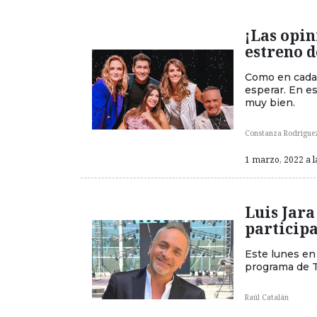
¡Las opin
estreno d
Como en cada 
esperar. En es
muy bien.
Constanza Rodrigue
1 marzo, 2022 a l
Luis Jara
participa
Este lunes en
programa de Ta
Raúl Catalán