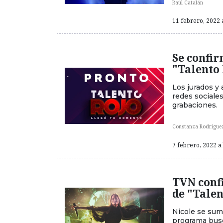
Raúl Catalán
11 febrero, 2022 
Se confir
"Talento
Los jurados y
redes sociale
grabaciones.
Constanza Rodrigue
7 febrero, 2022 a 
TVN conf
de "Talen
Nicole se sum
programa busca