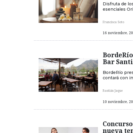
Disfruta de lo
esenciales Ori
Francisca Soto
16 noviembre, 202
BordeRío
Bar Santi
BordeRío pres
contará con i
Bastián Jaque
10 noviembre, 202
Concurso 
nueva t