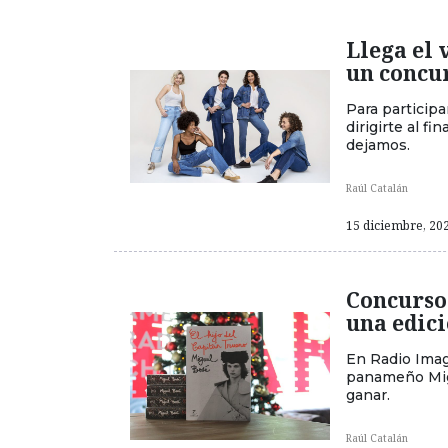
Llega el 
un concu
Para participa
dirigirte al f
dejamos.
Raúl Catalán
15 diciembre, 202
Concurso 
una edic
En Radio Imag
panameño Migu
ganar.
Raúl Catalán