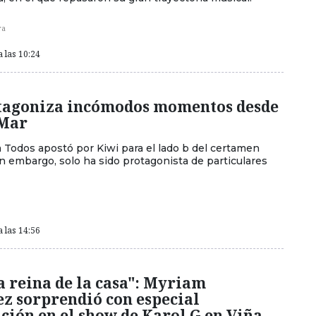
ra
a las 10:24
tagoniza incómodos momentos desde
 Mar
 Todos apostó por Kiwi para el lado b del certamen
in embargo, solo ha sido protagonista de particulares
a las 14:56
la reina de la casa": Myriam
z sorprendió con especial
ción en el show de Karol G en Viña