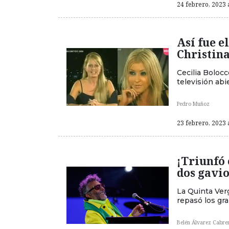
24 febrero, 2023 
Así fue e
Christin
Cecilia Bolocc
televisión abi
Pedro Muñoz
23 febrero, 2023 
¡Triunfó 
dos gavio
La Quinta Ver
repasó los gra
Belén Álvarez Cabre