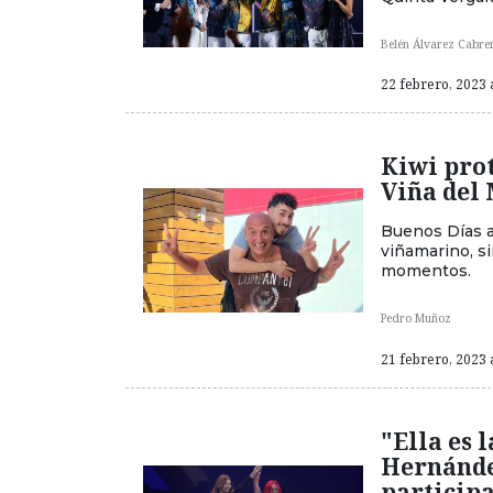
Belén Álvarez Cabre
22 febrero, 2023 
Kiwi pro
Viña del
Buenos Días a
viñamarino, s
momentos.
Pedro Muñoz
21 febrero, 2023 
"Ella es 
Hernánde
participa