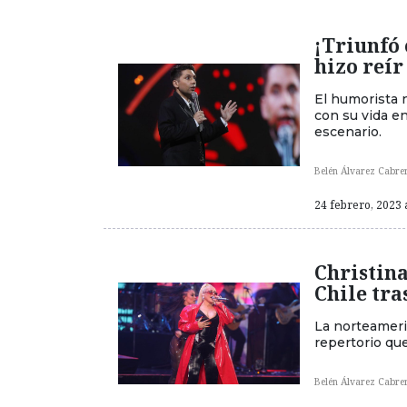
¡Triunfó 
hizo reír
El humorista 
con su vida e
escenario.
Belén Álvarez Cabre
24 febrero, 2023 
Christina
Chile tra
La norteameri
repertorio qu
Belén Álvarez Cabre