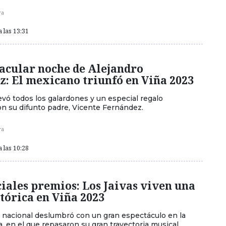
ra
a las 13:31
tacular noche de Alejandro
: El mexicano triunfó en Viña 2023
llevó todos los galardones y un especial regalo
on su difunto padre, Vicente Fernández.
ra
a las 10:28
iales premios: Los Jaivas viven una
tórica en Viña 2023
 nacional deslumbró con un gran espectáculo en la
, en el que repasaron su gran trayectoria musical.